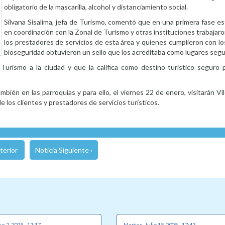
obligatorio de la mascarilla, alcohol y distanciamiento social.
Silvana Sisalima, jefa de Turismo, comentó que en una primera fase e
en coordinación con la Zonal de Turismo y otras instituciones trabajaro
los prestadores de servicios de esta área y quienes cumplieron con l
bioseguridad obtuvieron un sello que los acreditaba como lugares segu
Turismo a la ciudad y que la califica como destino turístico seguro 
bién en las parroquias y para ello, el viernes 22 de enero, visitarán V
e los clientes y prestadores de servicios turísticos.
terior
Noticia Siguiente ›
e 2, 2025 - 17:17
Martes, Julio 15, 2025 - 17:43