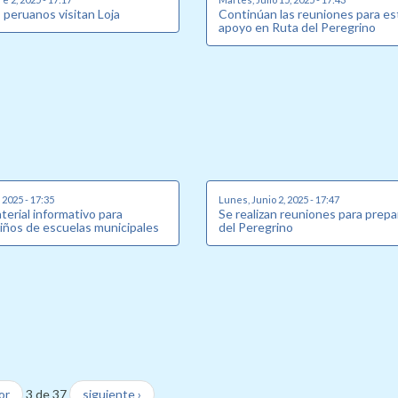
 peruanos visitan Loja
Continúan las reuniones para es
apoyo en Ruta del Peregrino
 2025 - 17:35
Lunes, Junio 2, 2025 - 17:47
erial informativo para
Se realizan reuniones para prepa
niños de escuelas municipales
del Peregrino
or
3 de 37
siguiente ›