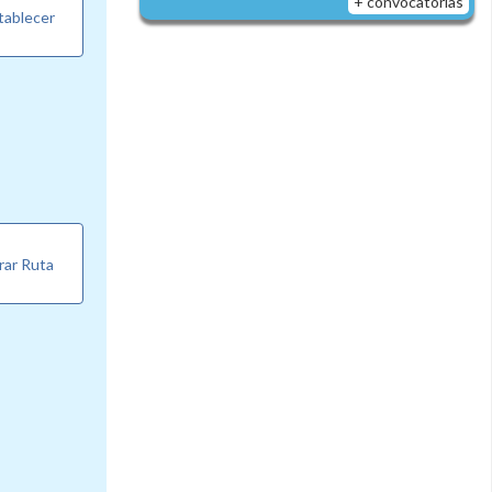
+ convocatorias
tablecer
rar Ruta