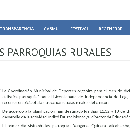
TRANSPARENCIA
CASMUL
FESTIVAL
REGENERAR
AS PARROQUIAS RURALES
La Coordinación Municipal de Deportes organiza para el mes de dic
ciclística parroquial” por el Bicentenario de Independencia de Loja,
recorrer en bicicleta las trece parroquias rurales del cantón.
De acuerdo a la planificación han destinado los días 11,12 y 13 de d
desarrollo de la actividad, indicó Fausto Montoya, director de Educació
El primer día visitarán las parroquias Yangana, Quinara, Vilcabamb