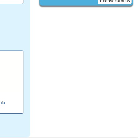
+ convocatorias
uia