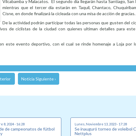
Vilcabamba y Malacatos. El segundo día llegarán hasta Santiago, San L
mientras que el tercer día estarán en Taquil, Chantaco, Chuquiribam
Cisne, en donde finalizará la cicleada con una misa de acción de gracias.
De la actividad podrán participar todas las personas que gusten del cicl
vos de ciclistas de la ciudad con quienes ultiman detalles para es
n este evento deportivo, con el cual se rinde homenaje a Loja por 
terior
Noticia Siguiente ›
e 8, 2024 - 16:28
Lunes, Noviembre 13, 2023 - 17:28
ede de campeonatos de fútbol
Se inauguró torneo de voleibol 
ey
Nettplus