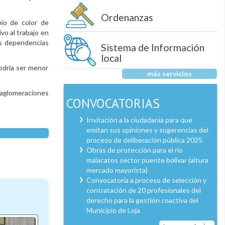
Ordenanzas
bio de color de
ivo al trabajo en
as dependencias
Sistema de Información
local
odría ser menor
más servicios
r aglomeraciones
CONVOCATORIAS
Invitación a la ciudadanía para que
emitan sus opiniones y sugerencias del
proceso de deliberación pública 2025
Obras de protección para el río
malacatos sector puente bolívar (altura
mercado mayorista)
Convocatoria a proceso de selección y
contratación de 20 profesionales del
derecho para la gestión coactiva del
Municipio de Loja