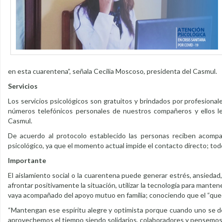
en esta cuarentena”, señala Cecilia Moscoso, presidenta del Casmul.
Servicios
Los servicios psicológicos son gratuitos y brindados por profesiona
números telefónicos personales de nuestros compañeros y ellos les
Casmul.
De acuerdo al protocolo establecido las personas reciben acompañ
psicológico, ya que el momento actual impide el contacto directo; t
Importante
El aislamiento social o la cuarentena puede generar estrés, ansiedad,
afrontar positivamente la situación, utilizar la tecnología para mante
vaya acompañado del apoyo mutuo en familia; conociendo que el “quedar
“Mantengan ese espíritu alegre y optimista porque cuando uno se d
aprovechemos el tiempo siendo solidarios, colaboradores y pensemos e