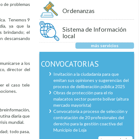
ipo de problemas
Ordenanzas
ónica. Tenemos 9
día, ya que la
Sistema de Información
s brindando; el
local
han descansando
más servicios
CONVOCATORIAS
omunicarse a los
o, director del
Invitación a la ciudadanía para que
emitan sus opiniones y sugerencias del
er el caso tele
proceso de deliberación pública 2025
mociones.
Obras de protección para el río
malacatos sector puente bolívar (altura
mercado mayorista)
obreinformación,
Convocatoria a proceso de selección y
utina diaria que
contratación de 20 profesionales del
isis mundial.
derecho para la gestión coactiva del
Municipio de Loja
dad; todo pasa,
.