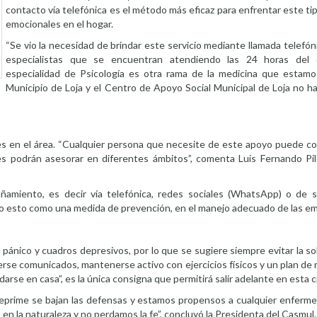
contacto vía telefónica es el método más eficaz para enfrentar este t
emocionales en el hogar.
“Se vio la necesidad de brindar este servicio mediante llamada telef
especialistas que se encuentran atendiendo las 24 horas del 
especialidad de Psicología es otra rama de la medicina que estamo
Municipio de Loja y el Centro de Apoyo Social Municipal de Loja no 
les en el área. “Cualquier persona que necesite de este apoyo puede c
 podrán asesorar en diferentes ámbitos”, comenta Luis Fernando Pilc
amiento, es decir vía telefónica, redes sociales (WhatsApp) o de s
odo esto como una medida de prevención, en el manejo adecuado de las e
 pánico y cuadros depresivos, por lo que se sugiere siempre evitar la s
nerse comunicados, mantenerse activo con ejercicios físicos y un plan de r
se en casa”, es la única consigna que permitirá salir adelante en esta cr
eprime se bajan las defensas y estamos propensos a cualquier enferme
n la naturaleza y no perdamos la fe”, concluyó la Presidenta del Casmul