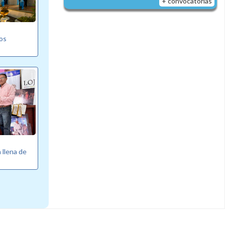
+ convocatorias
vos
a llena de