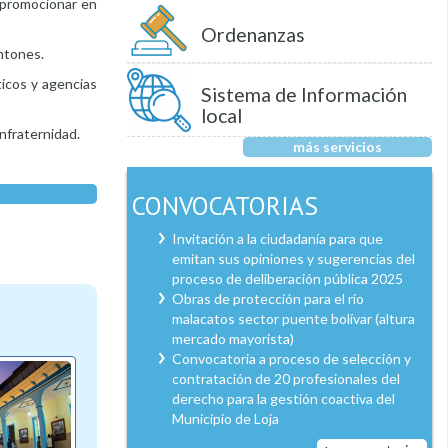
e promocionar en
Ordenanzas
antones.
ticos y agencias
Sistema de Información
local
onfraternidad.
más servicios
CONVOCATORIAS
Invitación a la ciudadanía para que
emitan sus opiniones y sugerencias del
proceso de deliberación pública 2025
Obras de protección para el río
malacatos sector puente bolívar (altura
mercado mayorista)
Convocatoria a proceso de selección y
contratación de 20 profesionales del
derecho para la gestión coactiva del
Municipio de Loja