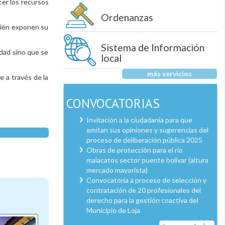
cer los recursos
Ordenanzas
mbién exponen su
Sistema de Información
udad sino que se
local
más servicios
e a través de la
CONVOCATORIAS
Invitación a la ciudadanía para que
emitan sus opiniones y sugerencias del
proceso de deliberación pública 2025
Obras de protección para el río
malacatos sector puente bolívar (altura
mercado mayorista)
Convocatoria a proceso de selección y
contratación de 20 profesionales del
derecho para la gestión coactiva del
Municipio de Loja