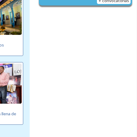
+ convocatorias
vos
a llena de