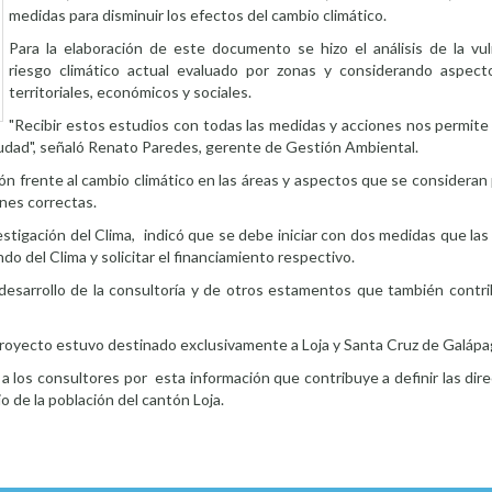
medidas para disminuir los efectos del cambio climático.
Para la elaboración de este documento se hizo el análisis de la vuln
riesgo climático actual evaluado por zonas y considerando aspect
territoriales, económicos y sociales.
"Recibir estos estudios con todas las medidas y acciones nos permite
ciudad", señaló Renato Paredes, gerente de Gestión Ambiental.
 frente al cambio climático en las áreas y aspectos que se consideran p
ones correctas.
estigación del Clima, indicó que se debe iniciar con dos medidas que la
do del Clima y solicitar el financiamiento respectivo.
l desarrollo de la consultoría y de otros estamentos que también cont
 proyecto estuvo destinado exclusivamente a Loja y Santa Cruz de Galápa
y a los consultores por esta información que contribuye a definir las dire
 de la población del cantón Loja.