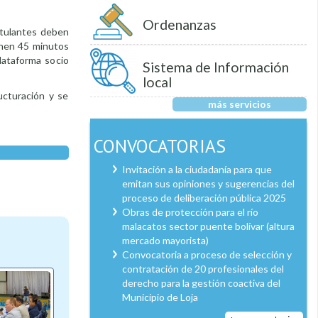
Ordenanzas
stulantes deben
ienen 45 minutos
lataforma socio
Sistema de Información
local
ucturación y se
más servicios
CONVOCATORIAS
Invitación a la ciudadanía para que
emitan sus opiniones y sugerencias del
proceso de deliberación pública 2025
Obras de protección para el río
malacatos sector puente bolívar (altura
mercado mayorista)
Convocatoria a proceso de selección y
contratación de 20 profesionales del
derecho para la gestión coactiva del
Municipio de Loja