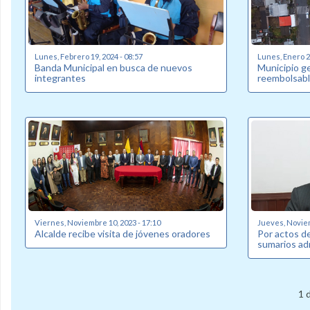
Lunes, Febrero 19, 2024 - 08:57
Lunes, Enero 22
Banda Municipal en busca de nuevos
Municipio g
integrantes
reembolsabl
Viernes, Noviembre 10, 2023 - 17:10
Jueves, Noviem
Alcalde recibe visita de jóvenes oradores
Por actos de
sumarios ad
1 