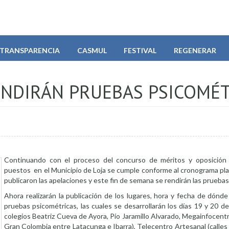
TRANSPARENCIA
CASMUL
FESTIVAL
REGENERAR
ENDIRÁN PRUEBAS PSICOMÉ
Continuando con el proceso del concurso de méritos y oposición 
puestos en el Municipio de Loja se cumple conforme al cronograma pla
publicaron las apelaciones y este fin de semana se rendirán las prueba
Ahora realizarán la publicación de los lugares, hora y fecha de dónd
pruebas psicométricas, las cuales se desarrollarán los días 19 y 20 d
colegios Beatriz Cueva de Ayora, Pío Jaramillo Alvarado, Megainfocentr
Gran Colombia entre Latacunga e Ibarra), Telecentro Artesanal (calle