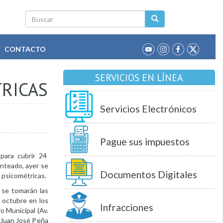
Buscar
CONTACTO
SERVICIOS EN LÍNEA
TRICAS
Servicios Electrónicos
Pague sus impuestos
para cubrir 24
nteado, ayer se
Documentos Digitales
s psicométricas.
e se tomarán las
e octubre en los
Infracciones
o Municipal (Av.
s Juan José Peña