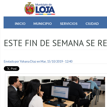
Pasar al contenido principal
INICIO
MUNICIPIO
SERVICIOS
CIUDAD
ESTE FIN DE SEMANA SE R
Enviado por
Yohana Diaz
en Mar, 15/10/2019 - 12:40