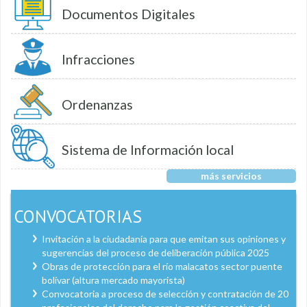
Documentos Digitales
Infracciones
Ordenanzas
Sistema de Información local
más servicios
CONVOCATORIAS
Invitación a la ciudadanía para que emitan sus opiniones y
sugerencias del proceso de deliberación pública 2025
Obras de protección para el río malacatos sector puente
bolívar (altura mercado mayorista)
Convocatoria a proceso de selección y contratación de 20