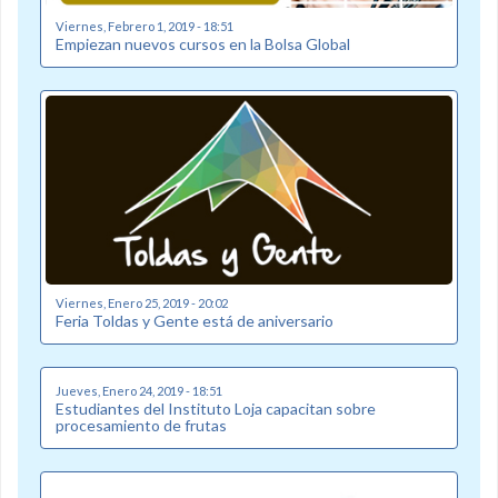
Viernes, Febrero 1, 2019 - 18:51
Empiezan nuevos cursos en la Bolsa Global
Viernes, Enero 25, 2019 - 20:02
Feria Toldas y Gente está de aniversario
Jueves, Enero 24, 2019 - 18:51
Estudiantes del Instituto Loja capacitan sobre
procesamiento de frutas