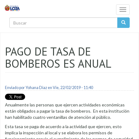
Pasar al contenido principal
Toggle
navigati
Buscar
PAGO DE TASA DE
BOMBEROS ES ANUAL
Enviado por
Yohana Diaz
en Vie, 22/02/2019 - 11:40
Anualmente las personas que ejercen actividades económicas
están obligados a pagar la tasa de bomberos. En esta institución
han habilitado cuatro ventanillas de atención al público.
Esta tasa se paga de acuerdo a la actividad que ejercen, esto
implica la inspección al local y se elabora los permisos de
funcionamiento previo al cumplimiento de las normas de seguridad,