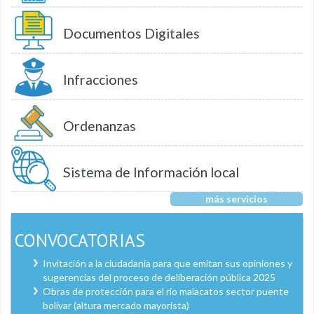
Documentos Digitales
Infracciones
Ordenanzas
Sistema de Información local
más servicios
CONVOCATORIAS
Invitación a la ciudadanía para que emitan sus opiniones y
sugerencias del proceso de deliberación pública 2025
Obras de protección para el río malacatos sector puente
bolívar (altura mercado mayorista)