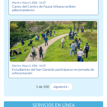
Martes, Mayo 5, 2026 - 16:07
Canes del Centro de Fauna Urbana reciben
adiestramiento
Martes, Mayo 5, 2026 - 16:07
Estudiantes del San Gerardo participaron en jornada de
reforestación
1 de 100
siguiente ›
SERVICIOS EN LÍNEA