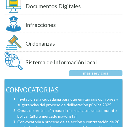
Documentos Digitales
Infracciones
Ordenanzas
Sistema de Información local
más servicios
CONVOCATORIAS
Invitación a la ciudadanía para que emitan sus opiniones y
sugerencias del proceso de deliberación pública 2025
Obras de protección para el río malacatos sector puente
bolívar (altura mercado mayorista)
Convocatoria a proceso de selección y contratación de 20