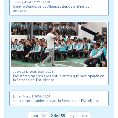
Jueves, Abril 2, 2026 - 17:30
Centro Senderos de Alegría atiende a niños con
autismo
Jueves, Marzo 26, 2026 - 10:54
Facilitarán talleres a los estudiantes que participarán en
la Semana del Estudiante
Lunes, Marzo 9, 2026 - 16:24
Inscripciones abiertas para la Semana del Estudiante
‹ anterior
2 de 155
siguiente ›