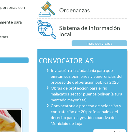
s personas con
Ordenanzas
camente para
Sistema de Información
local
uenas
más servicios
CONVOCATORIAS
Invitación a la ciudadanía para que
emitan sus opiniones y sugerencias del
proceso de deliberación pública 2025
Obras de protección para el río
malacatos sector puente bolívar (altura
mercado mayorista)
Convocatoria a proceso de selección y
contratación de 20 profesionales del
derecho para la gestión coactiva del
Municipio de Loja