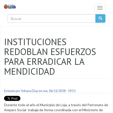
Pasar al contenido principal
Toggle
navigati
Buscar
INSTITUCIONES
REDOBLAN ESFUERZOS
PARA ERRADICAR LA
MENDICIDAD
Enviado por
Yohana Diaz
en Jue, 06/12/2018 - 19:51
Durante todo el año el Municipio de Loja, a través del Patronato de
Amparo Social trabaja de forma coordinada con el Ministerio de