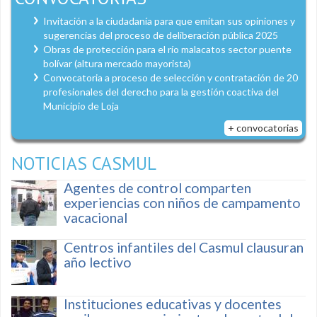
Invitación a la ciudadanía para que emitan sus opiniones y
sugerencias del proceso de deliberación pública 2025
Obras de protección para el río malacatos sector puente
bolívar (altura mercado mayorista)
Convocatoria a proceso de selección y contratación de 20
profesionales del derecho para la gestión coactiva del
Municipio de Loja
+ convocatorias
NOTICIAS CASMUL
Agentes de control comparten
experiencias con niños de campamento
vacacional
Centros infantiles del Casmul clausuran
año lectivo
Instituciones educativas y docentes