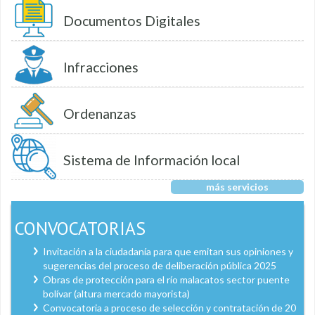
Documentos Digitales
Infracciones
Ordenanzas
Sistema de Información local
más servicios
CONVOCATORIAS
Invitación a la ciudadanía para que emitan sus opiniones y
sugerencias del proceso de deliberación pública 2025
Obras de protección para el río malacatos sector puente
bolívar (altura mercado mayorista)
Convocatoria a proceso de selección y contratación de 20