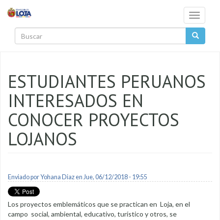
Pasar al contenido principal
Toggle
navigati
Buscar
ESTUDIANTES PERUANOS
INTERESADOS EN
CONOCER PROYECTOS
LOJANOS
Enviado por
Yohana Diaz
en Jue, 06/12/2018 - 19:55
Los proyectos emblemáticos que se practican en Loja, en el
campo social, ambiental, educativo, turístico y otros, se