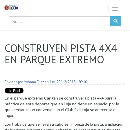
Pasar al contenido principal
Toggle
navigati
Buscar
CONSTRUYEN PISTA 4X4
EN PARQUE EXTREMO
Enviado por
Yohana Diaz
en Jue, 20/12/2018 - 20:10
En el parque extremo Carigán se construye la pista 4x4 para la
práctica de este deporte que en Loja no tiene un espacio, por lo
que mediante un convenio con el Club 4x4 Loja se adecenta el
lugar.
Los trabajos que se llevan a cabo es limpieza de la pista, ampliación
de la misma, así como pozas y obstáculos para la práctica de este