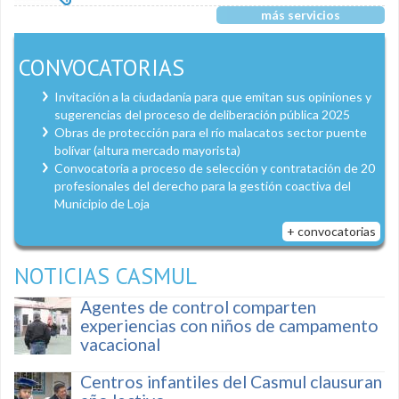
más servicios
CONVOCATORIAS
Invitación a la ciudadanía para que emitan sus opiniones y
sugerencias del proceso de deliberación pública 2025
Obras de protección para el río malacatos sector puente
bolívar (altura mercado mayorista)
Convocatoria a proceso de selección y contratación de 20
profesionales del derecho para la gestión coactiva del
Municipio de Loja
+ convocatorias
NOTICIAS CASMUL
Agentes de control comparten
experiencias con niños de campamento
vacacional
Centros infantiles del Casmul clausuran