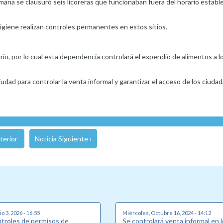
mana se clausuró seis licoreras que funcionaban fuera del horario establ
Higiene realizan controles permanentes en estos sitios.
io, por lo cual esta dependencia controlará el expendio de alimentos a lo 
dad para controlar la venta informal y garantizar el acceso de los ciuda
terior
Noticia Siguiente ›
o 3, 2026 - 16:55
Miércoles, Octubre 16, 2024 - 14:12
ntroles de permisos de
Se controlará venta informal en 