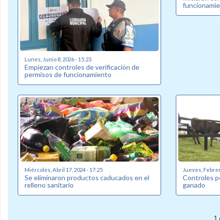
funcionamie
Lunes, Junio 8, 2026 - 15:23
Empiezan controles de verificación de
permisos de funcionamiento
Miércoles, Abril 17, 2024 - 17:25
Jueves, Febrero
Se eliminaron productos caducados en el
Controles p
relleno sanitario
ganado
1 