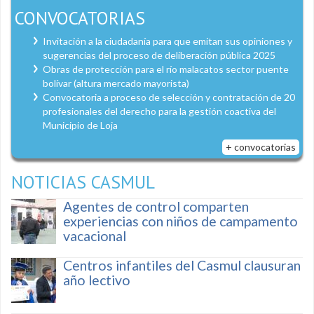
CONVOCATORIAS
Invitación a la ciudadanía para que emitan sus opiniones y
sugerencias del proceso de deliberación pública 2025
Obras de protección para el río malacatos sector puente
bolívar (altura mercado mayorista)
Convocatoria a proceso de selección y contratación de 20
profesionales del derecho para la gestión coactiva del
Municipio de Loja
+ convocatorias
NOTICIAS CASMUL
Agentes de control comparten
experiencias con niños de campamento
vacacional
Centros infantiles del Casmul clausuran
año lectivo