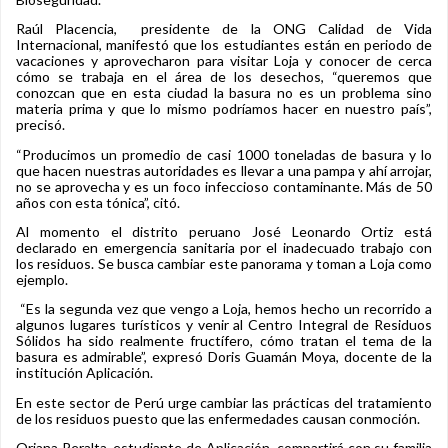
Raúl Placencia, presidente de la ONG Calidad de Vida
Internacional, manifestó que los estudiantes están en periodo de
vacaciones y aprovecharon para visitar Loja y conocer de cerca
cómo se trabaja en el área de los desechos, “queremos que
conozcan que en esta ciudad la basura no es un problema sino
materia prima y que lo mismo podríamos hacer en nuestro país”,
precisó.
“Producimos un promedio de casi 1000 toneladas de basura y lo
que hacen nuestras autoridades es llevar a una pampa y ahí arrojar,
no se aprovecha y es un foco infeccioso contaminante. Más de 50
años con esta tónica”, citó.
Al momento el distrito peruano José Leonardo Ortiz está
declarado en emergencia sanitaria por el inadecuado trabajo con
los residuos. Se busca cambiar este panorama y toman a Loja como
ejemplo.
“Es la segunda vez que vengo a Loja, hemos hecho un recorrido a
algunos lugares turísticos y venir al Centro Integral de Residuos
Sólidos ha sido realmente fructífero, cómo tratan el tema de la
basura es admirable”, expresó Doris Guamán Moya, docente de la
institución Aplicación.
En este sector de Perú urge cambiar las prácticas del tratamiento
de los residuos puesto que las enfermedades causan conmoción.
Oriana Peralta, estudiante de Aplicación compartirá con su familia