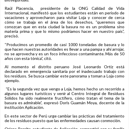
Raúl Placencia, presidente de la ONG Calidad de Vida
Internacional, manifestó que los estudiantes están en periodo de
vacaciones y aprovecharon para visitar Loja y conocer de cerca
cómo se trabaja en el área de los desechos, “queremos que
conozcan que en esta ciudad la basura no es un problema sino
materia prima y que lo mismo podríamos hacer en nuestro país”,
precisó.
“Producimos un promedio de casi 1000 toneladas de basura y lo
que hacen nuestras autoridades es llevar a una pampa y ahí arrojar,
no se aprovecha y es un foco infeccioso contaminante. Más de 50
años con esta tónica”, citó.
Al momento el distrito peruano José Leonardo Ortiz está
declarado en emergencia sanitaria por el inadecuado trabajo con
los residuos. Se busca cambiar este panorama y toman a Loja como
ejemplo.
“Es la segunda vez que vengo a Loja, hemos hecho un recorrido a
algunos lugares turísticos y venir al Centro Integral de Residuos
Sólidos ha sido realmente fructífero, cómo tratan el tema de la
basura es admirable”, expresó Doris Guamán Moya, docente de la
institución Aplicación.
En este sector de Perú urge cambiar las prácticas del tratamiento
de los residuos puesto que las enfermedades causan conmoción.
Oriana Peralta, estudiante de Aplicación compartirá con su familia