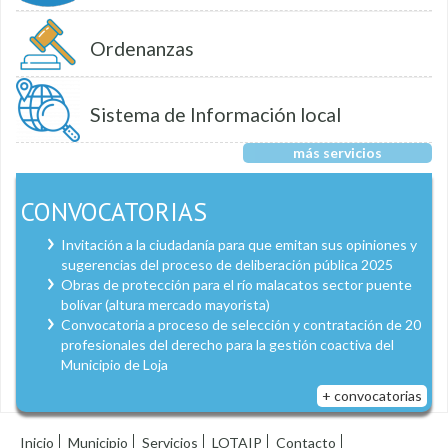
Ordenanzas
Sistema de Información local
más servicios
CONVOCATORIAS
Invitación a la ciudadanía para que emitan sus opiniones y
sugerencias del proceso de deliberación pública 2025
Obras de protección para el río malacatos sector puente
bolívar (altura mercado mayorista)
Convocatoria a proceso de selección y contratación de 20
profesionales del derecho para la gestión coactiva del
Municipio de Loja
+ convocatorias
Inicio
Municipio
Servicios
LOTAIP
Contacto