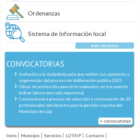
Ordenanzas
Sistema de Información local
más servicios
CONVOCATORIAS
Invitación a la ciudadanía para que emitan sus opiniones y
sugerencias del proceso de deliberación pública 2025
Obras de protección para el río malacatos sector puente
bolívar (altura mercado mayorista)
Convocatoria a proceso de selección y contratación de 20
profesionales del derecho para la gestión coactiva del
Municipio de Loja
+ convocatorias
Inicio
Municipio
Servicios
LOTAIP
Contacto