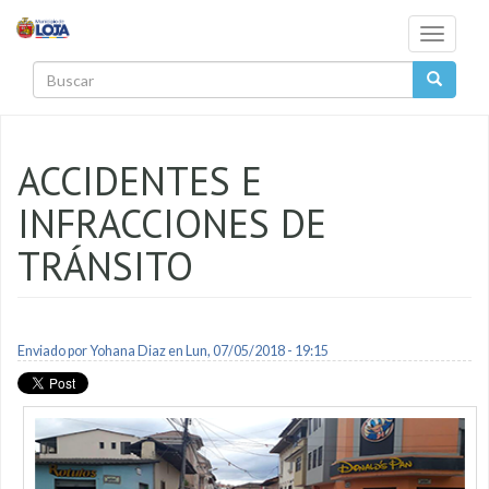
Pasar al contenido principal
Toggle
navigati
Buscar
ACCIDENTES E
INFRACCIONES DE
TRÁNSITO
Enviado por
Yohana Diaz
en Lun, 07/05/2018 - 19:15