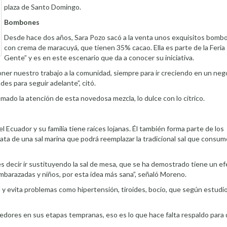
plaza de Santo Domingo.
Bombones
Desde hace dos años, Sara Pozo sacó a la venta unos exquisitos bomb
con crema de maracuyá, que tienen 35% cacao. Ella es parte de la Feria
Gente” y es en este escenario que da a conocer su iniciativa.
 nuestro trabajo a la comunidad, siempre para ir creciendo en un neg
des para seguir adelante”, citó.
mado la atención de esta novedosa mezcla, lo dulce con lo cítrico.
Ecuador y su familia tiene raíces lojanas. Él también forma parte de los
ata de una sal marina que podrá reemplazar la tradicional sal que consum
 es decir ir sustituyendo la sal de mesa, que se ha demostrado tiene un e
embarazadas y niños, por esta idea más sana”, señaló Moreno.
l y evita problemas como hipertensión, tiroides, bocio, que según estudi
dores en sus etapas tempranas, eso es lo que hace falta respaldo para