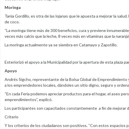
Moringa
Tania Gordillo, es otra de las lojanas que le apuesta a mejorar la salud
de coco.
“La moringa tiene más de 300 beneficios, cura y previene innumerabl
veces más calcio que la leche, 8 veces más en vitaminas que la naranja
La moringa actualmente ya se siembra en Catamayo y Zapotillo.
Exteriorizó el apoyo a la Municipalidad por la apertura de esta plaza 
Apoyo
Andrés Sigcho, representante de la Bolsa Global de Emprendimiento y 
a los emprendedores locales, dándoles un sitio digno, seguro y orden
“En cada Feria podemos apreciar productos para el hogar, el aseo per
emprendimientos”, explicó.
Los participantes son capacitados constantemente a fin de mejorar de s
Criterio
Y los criterios de los ciudadanos son positivos. “Con estos espacios p