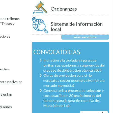
Ordenanzas
ones rellenos
Sistema de Información
 “Toldas y
local
ocio es
más servicios
CONVOCATORIAS
Invitación a la ciudadanía para que
emitan sus opiniones y sugerencias del
en los
proceso de deliberación pública 2025
Obras de protección para el río
malacatos sector puente bolívar (altura
fecto nocivo en
mercado mayorista)
Convocatoria a proceso de selección y
os están
contratación de 20 profesionales del
derecho para la gestión coactiva del
Municipio de Loja
 quienes