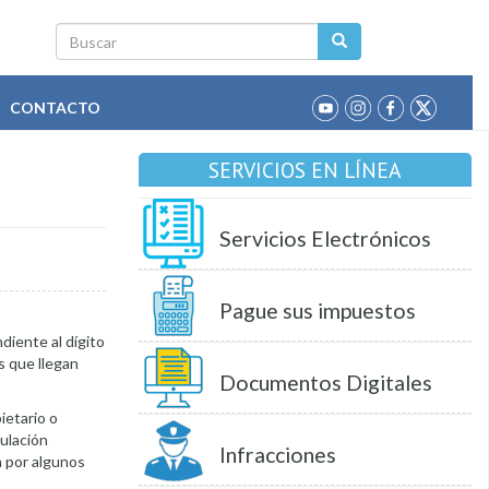
Buscar
CONTACTO
SERVICIOS EN LÍNEA
Servicios Electrónicos
Pague sus impuestos
diente al dígito
s que llegan
Documentos Digitales
ietario o
culación
Infracciones
a por algunos