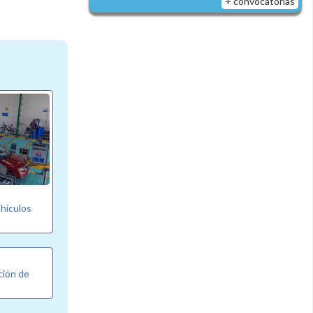
+ convocatorias
ehículos
ción de