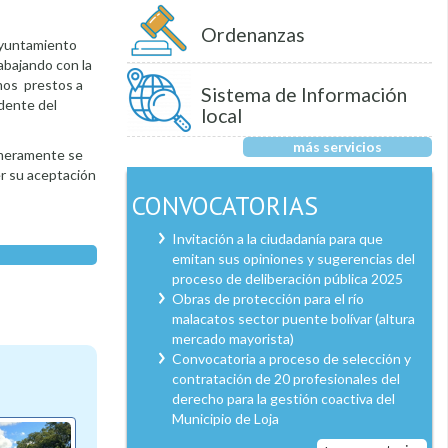
Ordenanzas
 ayuntamiento
abajando con la
amos prestos a
Sistema de Información
idente del
local
más servicios
rimeramente se
er su aceptación
CONVOCATORIAS
Invitación a la ciudadanía para que
emitan sus opiniones y sugerencias del
proceso de deliberación pública 2025
Obras de protección para el río
malacatos sector puente bolívar (altura
mercado mayorista)
Convocatoria a proceso de selección y
contratación de 20 profesionales del
derecho para la gestión coactiva del
Municipio de Loja