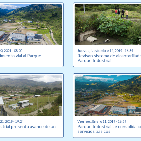
0, 2021 - 08:05
Jueves, Noviembre 14, 2019 - 16:34
miento vial al Parque
Revisan sistema de alcantarillad
Parque Industrial
1, 2019 - 19:24
Viernes, Enero 11, 2019 - 16:29
strial presenta avance de un
Parque Industrial se consolida c
servicios básicos