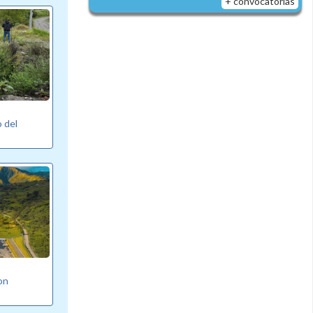
+ convocatorias
o del
on