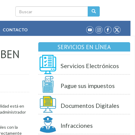
Buscar
CONTACTO
SERVICIOS EN LÍNEA
EBEN
Servicios Electrónicos
Pague sus impuestos
Documentos Digitales
alidad está en
l administrador
Infracciones
les con la
directamente