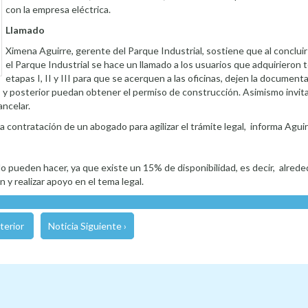
con la empresa eléctrica.
Llamado
Ximena Aguirre, gerente del Parque Industrial, sostiene que al conclui
el Parque Industrial se hace un llamado a los usuarios que adquirieron 
etapas I, II y III para que se acerquen a las oficinas, dejen la document
 y posterior puedan obtener el permiso de construcción. Asimismo invita
ncelar.
la contratación de un abogado para agilizar el trámite legal, informa Aguir
o pueden hacer, ya que existe un 15% de disponibilidad, es decir, alrede
ón y realizar apoyo en el tema legal.
terior
Noticia Siguiente ›