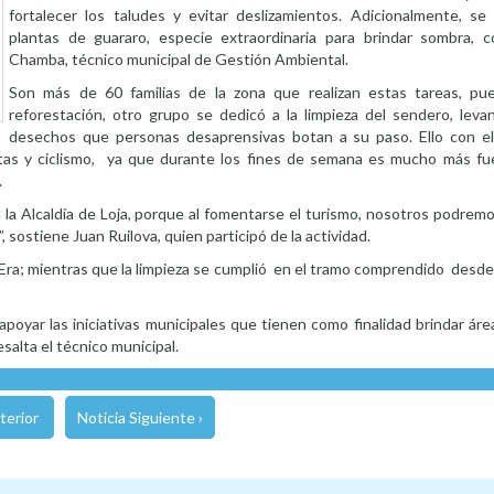
fortalecer los taludes y evitar deslizamientos. Adicionalmente, se
plantas de guararo, especie extraordinaria para brindar sombra,
Chamba, técnico municipal de Gestión Ambiental.
Son más de 60 familias de la zona que realizan estas tareas, pu
reforestación, otro grupo se dedicó a la limpieza del sendero, levan
desechos que personas desaprensivas botan a su paso. Ello con e
atas y ciclismo, ya que durante los fines de semana es mucho más fu
es.
la Alcaldía de Loja, porque al fomentarse el turismo, nosotros podremo
ostiene Juan Ruilova, quien participó de la actividad.
La Era; mientras que la limpieza se cumplió en el tramo comprendido desde 
yar las iniciativas municipales que tienen como finalidad brindar áre
esalta el técnico municipal.
terior
Noticia Siguiente ›