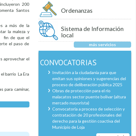
 incluyeron 200
Ordenanzas
 comenta Santos
es a más de la
Sistema de Información
tar la maleza y
local
l fin de que el
erte el paso de
más servicios
s aprovechar el
CONVOCATORIAS
Invitación a la ciudadanía para que
el barrio La Era
emitan sus opiniones y sugerencias del
proceso de deliberación pública 2025
as para caminar,
Obras de protección para el río
malacatos sector puente bolívar (altura
mercado mayorista)
Convocatoria a proceso de selección y
contratación de 20 profesionales del
derecho para la gestión coactiva del
Municipio de Loja