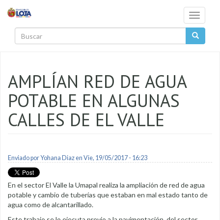
Pasar al contenido principal
Toggle
navigati
Buscar
AMPLÍAN RED DE AGUA
POTABLE EN ALGUNAS
CALLES DE EL VALLE
Enviado por
Yohana Diaz
en Vie, 19/05/2017 - 16:23
En el sector El Valle la Umapal realiza la ampliación de red de agua
potable y cambio de tuberías que estaban en mal estado tanto de
agua como de alcantarillado.
Este trabajo se lo ejecuta previo a la pavimentación del sector.