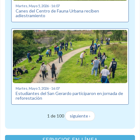
Martes, Mayo 5, 2026 - 16:07
Canes del Centro de Fauna Urbana reciben
adiestramiento
Martes, Mayo 5, 2026 - 16:07
Estudiantes del San Gerardo participaron en jornada de
reforestación
1 de 100
siguiente ›
SERVICIOS EN LÍNEA