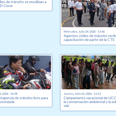
les de tránsito se movilizan a
 El Cisne
Miércoles, Julio 29, 2026 - 15:46
Agentes civiles de tránsito reci
capacitación de parte de la CTE
6, 2026 - 16:09
Jueves, Julio 16, 2026 - 12:12
ingencia de tránsito listo para
Campamento vacacional de UCO
otorizada
la conservación ambiental y la e
vial