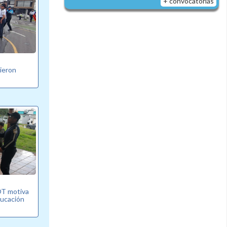
+ convocatorias
bieron
T motiva
ducación