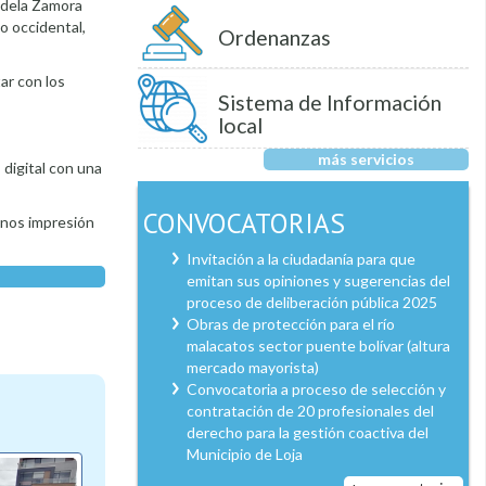
dadela Zamora
o occidental,
Ordenanzas
ar con los
Sistema de Información
local
más servicios
 digital con una
CONVOCATORIAS
menos impresión
Invitación a la ciudadanía para que
emitan sus opiniones y sugerencias del
proceso de deliberación pública 2025
Obras de protección para el río
malacatos sector puente bolívar (altura
mercado mayorista)
Convocatoria a proceso de selección y
contratación de 20 profesionales del
derecho para la gestión coactiva del
Municipio de Loja