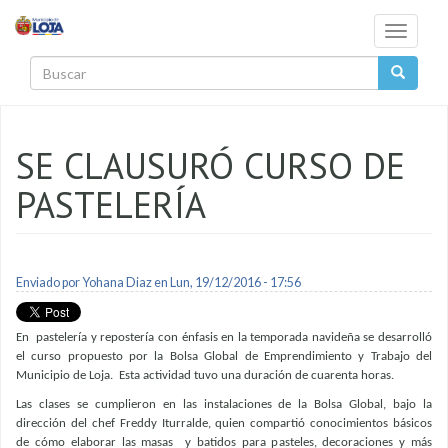
Pasar al contenido principal
Toggle
navigati
Buscar
SE CLAUSURÓ CURSO DE
PASTELERÍA
Enviado por
Yohana Diaz
en Lun, 19/12/2016 - 17:56
En pastelería y repostería con énfasis en la temporada navideña se desarrolló
el curso propuesto por la Bolsa Global de Emprendimiento y Trabajo del
Municipio de Loja. Esta actividad tuvo una duración de cuarenta horas.
Las clases se cumplieron en las instalaciones de la Bolsa Global, bajo la
dirección del chef Freddy Iturralde, quien compartió conocimientos básicos
de cómo elaborar las masas y batidos para pasteles, decoraciones y más