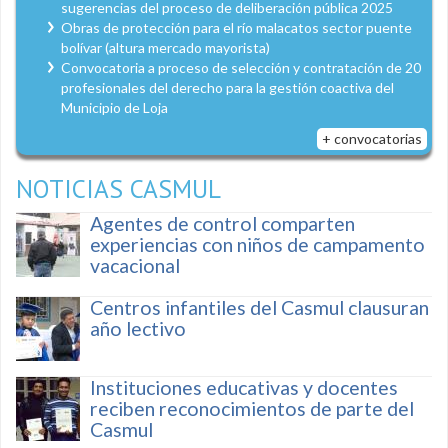
sugerencias del proceso de deliberación pública 2025
Obras de protección para el río malacatos sector puente
bolívar (altura mercado mayorista)
Convocatoria a proceso de selección y contratación de 20
profesionales del derecho para la gestión coactiva del
Municipio de Loja
+ convocatorias
NOTICIAS CASMUL
Agentes de control comparten
experiencias con niños de campamento
vacacional
Centros infantiles del Casmul clausuran
año lectivo
Instituciones educativas y docentes
reciben reconocimientos de parte del
Casmul