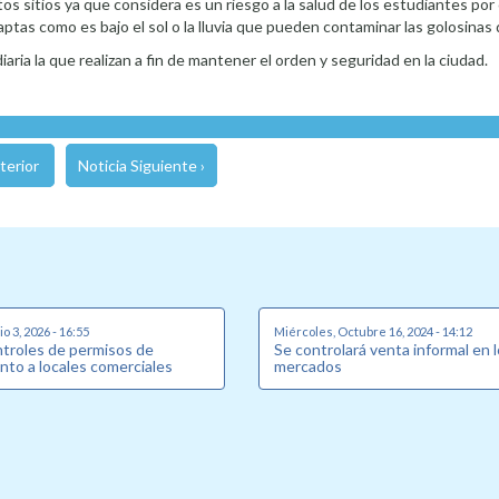
os sitios ya que considera es un riesgo a la salud de los estudiantes por
ptas como es bajo el sol o la lluvia que pueden contaminar las golosina
aria la que realizan a fin de mantener el orden y seguridad en la ciudad.
terior
Noticia Siguiente ›
o 3, 2026 - 16:55
Miércoles, Octubre 16, 2024 - 14:12
ntroles de permisos de
Se controlará venta informal en 
nto a locales comerciales
mercados