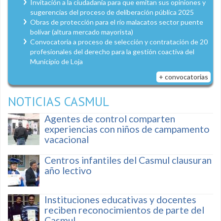
Invitación a la ciudadanía para que emitan sus opiniones y
sugerencias del proceso de deliberación pública 2025
Obras de protección para el río malacatos sector puente
bolívar (altura mercado mayorista)
Convocatoria a proceso de selección y contratación de 20
profesionales del derecho para la gestión coactiva del
Municipio de Loja
+ convocatorias
NOTICIAS CASMUL
Agentes de control comparten
experiencias con niños de campamento
vacacional
Centros infantiles del Casmul clausuran
año lectivo
Instituciones educativas y docentes
reciben reconocimientos de parte del
Casmul