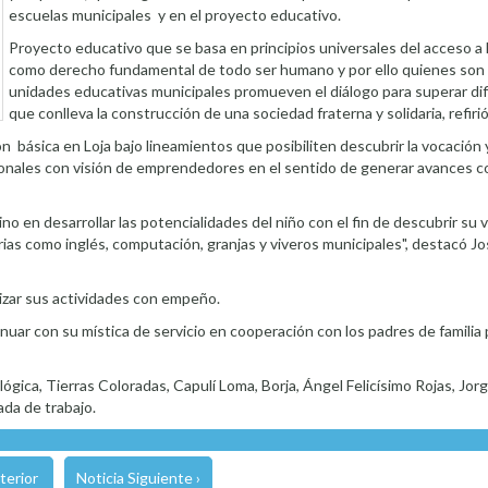
escuelas municipales y en el proyecto educativo.
Proyecto educativo que se basa en principios universales del acceso a 
como derecho fundamental de todo ser humano y por ello quienes son 
unidades educativas municipales promueven el diálogo para superar dif
que conlleva la construcción de una sociedad fraterna y solidaria, refiri
 básica en Loja bajo lineamientos que posibiliten descubrir la vocación 
ionales con visión de emprendedores en el sentido de generar avances c
no en desarrollar las potencialidades del niño con el fin de descubrir su 
ias como inglés, computación, granjas y viveros municipales", destacó Jo
lizar sus actividades con empeño.
inuar con su mística de servicio en cooperación con los padres de familia 
gica, Tierras Coloradas, Capulí Loma, Borja, Ángel Felicísimo Rojas, Jor
ada de trabajo.
terior
Noticia Siguiente ›