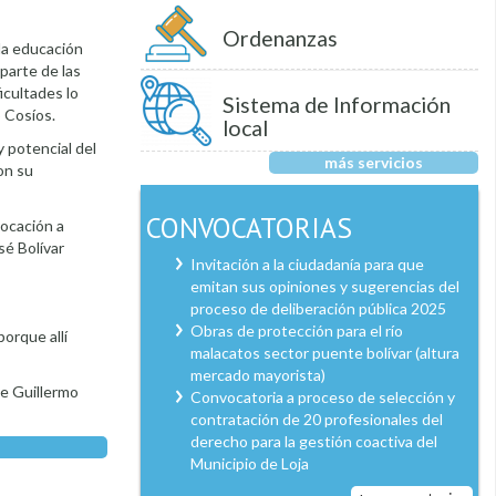
Ordenanzas
la educación
parte de las
icultades lo
Sistema de Información
ó Cosíos.
local
y potencial del
más servicios
on su
CONVOCATORIAS
vocación a
sé Bolívar
Invitación a la ciudadanía para que
emitan sus opiniones y sugerencias del
proceso de deliberación pública 2025
Obras de protección para el río
porque allí
malacatos sector puente bolívar (altura
mercado mayorista)
ge Guillermo
Convocatoria a proceso de selección y
contratación de 20 profesionales del
derecho para la gestión coactiva del
Municipio de Loja