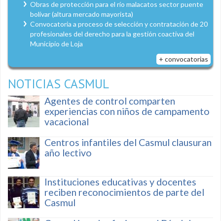
Obras de protección para el río malacatos sector puente
bolívar (altura mercado mayorista)
Convocatoria a proceso de selección y contratación de 20
profesionales del derecho para la gestión coactiva del
Municipio de Loja
+ convocatorias
NOTICIAS CASMUL
Agentes de control comparten
experiencias con niños de campamento
vacacional
Centros infantiles del Casmul clausuran
año lectivo
Instituciones educativas y docentes
reciben reconocimientos de parte del
Casmul