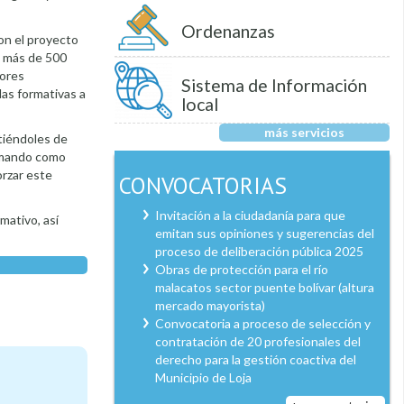
Ordenanzas
on el proyecto
on más de 500
nores
Sistema de Información
as formativas a
local
más servicios
itiéndoles de
tomando como
orzar este
CONVOCATORIAS
Invitación a la ciudadanía para que
mativo, así
emitan sus opiniones y sugerencias del
proceso de deliberación pública 2025
Obras de protección para el río
malacatos sector puente bolívar (altura
mercado mayorista)
Convocatoria a proceso de selección y
contratación de 20 profesionales del
derecho para la gestión coactiva del
Municipio de Loja