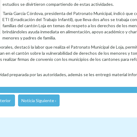
estudios se divirtieron compartiendo de estas actividades.
Tania García Córdova, presidenta del Patronato Municipal, indicó que c
ETI (Erradicación del Trabajo Infantil), que lleva dos años se trabaja c
familias del cantón Loja en temas de respeto a los derechos de los me
brindándoles ayuda inmediata en alimentación, apoyo académico y charl
menores y padres de familia.
rales, destacó la labor que realiza el Patronato Municipal de Loja, perm
ntan en el cantón sobre la vulnerabilidad de derechos de los menores y 
as realizar firmas de convenio con los municipios de los cantones para ref
vidad preparada por las autoridades, además se les entregó material infor
terior
Noticia Siguiente ›