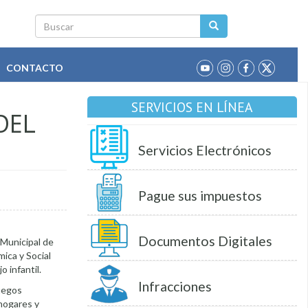
Buscar
CONTACTO
SERVICIOS EN LÍNEA
DEL
Servicios Electrónicos
Pague sus impuestos
Documentos Digitales
 Municipal de
mica y Social
o infantil.
Infracciones
juegos
 hogares y