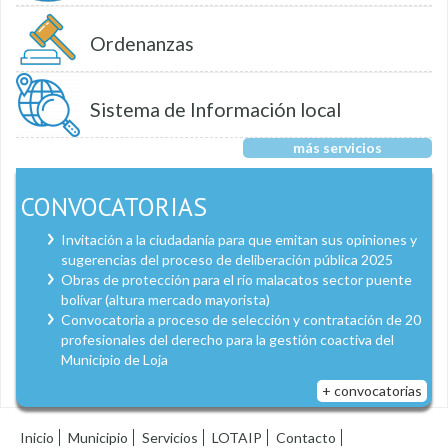
Ordenanzas
Sistema de Información local
más servicios
CONVOCATORIAS
Invitación a la ciudadanía para que emitan sus opiniones y
sugerencias del proceso de deliberación pública 2025
Obras de protección para el río malacatos sector puente
bolívar (altura mercado mayorista)
Convocatoria a proceso de selección y contratación de 20
profesionales del derecho para la gestión coactiva del
Municipio de Loja
+ convocatorias
Inicio
Municipio
Servicios
LOTAIP
Contacto