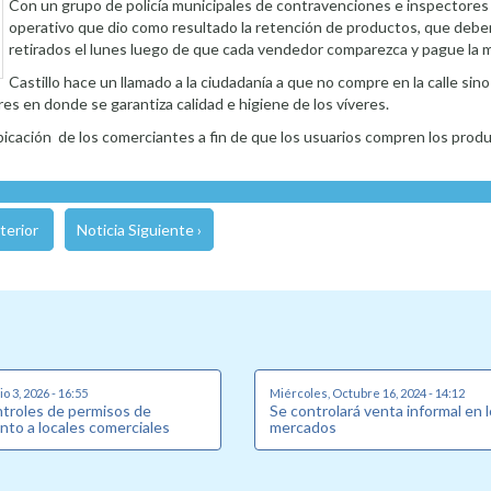
Con un grupo de policía municipales de contravenciones e inspectores 
operativo que dio como resultado la retención de productos, que debe
retirados el lunes luego de que cada vendedor comparezca y pague la m
Castillo hace un llamado a la ciudadanía a que no compre en la calle sino 
res en donde se garantiza calidad e higiene de los víveres.
 ubicación de los comerciantes a fin de que los usuarios compren los prod
terior
Noticia Siguiente ›
o 3, 2026 - 16:55
Miércoles, Octubre 16, 2024 - 14:12
ntroles de permisos de
Se controlará venta informal en 
nto a locales comerciales
mercados