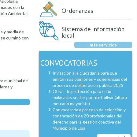
Psicología
smados con la
Ordenanzas
ción Ambiental.
Sistema de Información
as y media de
local
y se culminó con
más servicios
CONVOCATORIAS
Invitación a la ciudadanía para que
emitan sus opiniones y sugerencias del
ra municipal de
proceso de deliberación pública 2025
deros y
Obras de protección para el río
malacatos sector puente bolívar (altura
mercado mayorista)
Convocatoria a proceso de selección y
contratación de 20 profesionales del
derecho para la gestión coactiva del
Municipio de Loja