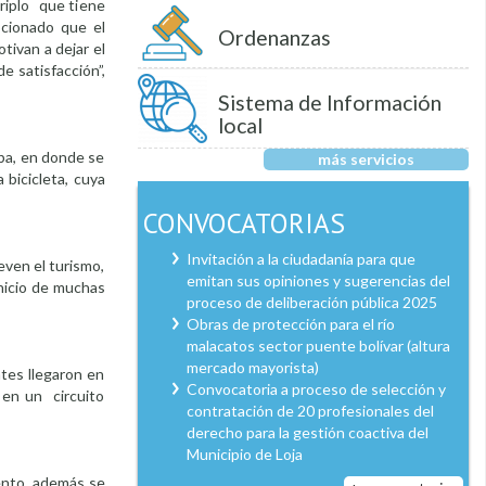
riplo que tiene
ocionado que el
Ordenanzas
tivan a dejar el
e satisfacción”,
Sistema de Información
local
mba, en donde se
más servicios
 bicicleta, cuya
CONVOCATORIAS
Invitación a la ciudadanía para que
ueven el turismo,
emitan sus opiniones y sugerencias del
inicio de muchas
proceso de deliberación pública 2025
Obras de protección para el río
malacatos sector puente bolívar (altura
mercado mayorista)
ntes llegaron en
Convocatoria a proceso de selección y
 en un circuito
contratación de 20 profesionales del
derecho para la gestión coactiva del
Municipio de Loja
vento, además se