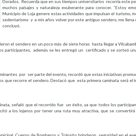
Dorados. Recuerda que en sus tiempos universitarios recorría este pe
muchos paisajes y naturaleza exuberante para conocer. “Estoy em
Municipio de Loja genere estas actividades que impulsan el turismo, mo
sedentarismo y a mis años volver por este antiguo sendero, me llena d
concluyó.
rrieron el sendero en un poco más de siete horas hasta llegar a Vilcaba
s participantes, además se les entregó un certificado y se sorteó una
os caminantes por ser parte del evento, recordó que estas iniciativas prom
 los que recorre el sendero. Destacó que esta primera caminata será el 
inata, señaló que el recorrido fue un éxito, ya que todos los participa
itó a los lojanos por tener una ruta muy atractiva, que se convertirá
 Municipal, Cuerpo de Bomberos y Tránsito brindaron seguridad en el e