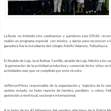
La lluvia no intimidó a los caminantes y partieron a las 07h30, reco
realizó un programa especial con música y danza para reconocer a lo
ganadora fue la estudiante del colegio Adolfo Valarezo, YulisaSauca.
El Alcalde de Loja, José Bolívar Castillo, alcalde de Loja, felicitó a l
la generación de la actividad productiva y comercial de los sitios en
actividades más que se cumplirán por este circuito.
JeffersonPérez, responsable de la organización y logística de la cam
optimo estado, no hubo reporte de heridos, perdidos u robos. Felic
apetecido a nivel local, nacional e internacional.
A lo largo de los 42 kilómetros del sendero efectivos de la Policía