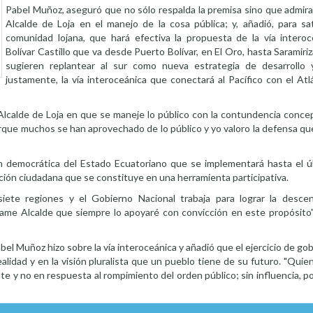
Pabel Muñoz, aseguró que no sólo respalda la premisa sino que admira 
Alcalde de Loja en el manejo de la cosa pública; y, añadió, para sat
comunidad lojana, que hará efectiva la propuesta de la vía intero
Bolívar Castillo que va desde Puerto Bolívar, en El Oro, hasta Saramiriz
sugieren replantear al sur como nueva estrategia de desarrollo 
justamente, la vía interoceánica que conectará al Pacífico con el Atl
Alcalde de Loja en que se maneje lo público con la contundencia conce
rque muchos se han aprovechado de lo público y yo valoro la defensa q
 democrática del Estado Ecuatoriano que se implementará hasta el úl
pación ciudadana que se constituye en una herramienta participativa.
te regiones y el Gobierno Nacional trabaja para lograr la descent
réame Alcalde que siempre lo apoyaré con convicción en este propósito
el Muñoz hizo sobre la vía interoceánica y añadió que el ejercicio de go
alidad y en la visión pluralista que un pueblo tiene de su futuro. "Qui
e y no en respuesta al rompimiento del orden público; sin influencia, 