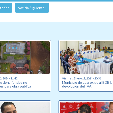
terior
Noticia Siguiente ›
, 2024 - 11:42
Viernes, Enero 19, 2024 - 20:36
estiona fondos no
Municipio de Loja exige al BDE la
es para obra pública
devolución del IVA