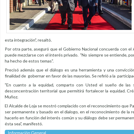
esta integración", resaltó.
Por otra parte, aseguró que el Gobierno Nacional concuerda con el 
puede mezclarse con el interés privado. "No siempre se entiende, po
ha hecho de estos temas".
Precisó además que el diálogo es una herramienta y una convicción
finalidad de gobernar en favor de las mayorías. Se refirió a la partici
"En cuanto a la equidad, comparto con Usted el sueño de las sie
desconcentración territorial que permitirá fortalecer la equidad. C
Muñoz.
El Alcalde de Loja se mostró complacido con el reconocimiento que Pab
ser permanente y basado en el dialogo, en el reconocimiento de la re
hacerlo en función del interés común y su diálogo debe ser permanent
ésta sea", manifestó.
Información General