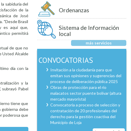
la sabiduría del
Ordenanzas
isfacción de la
ceánica de José
a. "Desde Brasil
Sistema de Información
y es aquí que,
local
ántico permitirá
más servicios
ptual de que no
ue Usted Alcalde
CONVOCATORIAS
timo día con la
Invitación a la ciudadanía para que
emitan sus opiniones y sugerencias del
proceso de deliberación pública 2025
ralización y la
Obras de protección para el río
", subrayó Pabel
malacatos sector puente bolívar (altura
mercado mayorista)
bierno tiene que
Convocatoria a proceso de selección y
en gobierna debe
contratación de 20 profesionales del
por poderosa que
derecho para la gestión coactiva del
Municipio de Loja