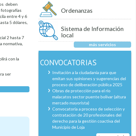
ados deben
Ordenanzas
 fotografías
ila entre 4 y 6
asta 5 dólares,
Sistema de Información
local
ial 2 hasta 7
a normativa,
más servicios
lirá con la
CONVOCATORIAS
Invitación a la ciudadanía para que
ra ser
emitan sus opiniones y sugerencias del
proceso de deliberación pública 2025
Obras de protección para el río
malacatos sector puente bolívar (altura
mercado mayorista)
Convocatoria a proceso de selección y
contratación de 20 profesionales del
derecho para la gestión coactiva del
Municipio de Loja