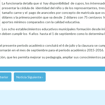
La funcionaria detalla que si hay disponibilidad de cupos, los interes
presentar la cédula de identidad del niño y de los representantes, tres
tamaño carne y el pago de aranceles por concepto de matrícula que osc
dólares y la primera pensión que va desde 2 dólares con 75 centavos h
aportes mínimos comparados con la calidad educativa.
Los ocho establecimientos educativos municipales formación desde inic
n deben cumplir los 4 años hasta el 1 de septiembre como lo determina l
 presente periodo académico concluirá el 6 de julio y la clausura se cump
etornarán en el mes de septiembre para el periodo académico 2015-2016.
ción, que les permita mejorar su pedagogía, ampliar sus conocimientos pa
terior
Noticia Siguiente ›