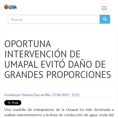
Pasar al contenido principal
Toggle
navigati
Buscar
OPORTUNA
INTERVENCIÓN DE
UMAPAL EVITÓ DAÑO DE
GRANDES PROPORCIONES
Enviado por
Yohana Diaz
en Mié, 17/06/2015 - 12:15
Una cuadrilla de trabajadores de la Umapal ha sido destinada a
realizar mantenimiento a la línea de conducción de agua cruda del