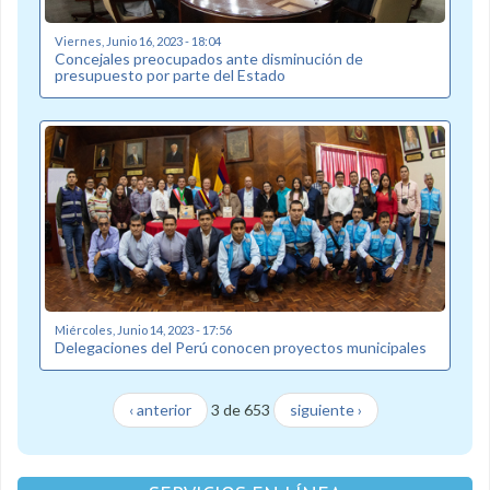
Viernes, Junio 16, 2023 - 18:04
Concejales preocupados ante disminución de
presupuesto por parte del Estado
Miércoles, Junio 14, 2023 - 17:56
Delegaciones del Perú conocen proyectos municipales
‹ anterior
3 de 653
siguiente ›