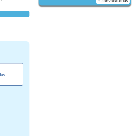
+ convocatorias
las