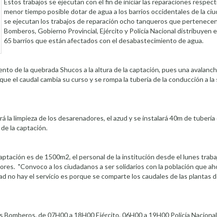
Estos trabajos se ejecutan con el fin de iniciar las reparaciones respect
menor tiempo posible dotar de agua a los barrios occidentales de la ci
se ejecutan los trabajos de reparación ocho tanqueros que pertenecen
Bomberos, Gobierno Provincial, Ejército y Policía Nacional distribuyen el
65 barrios que están afectados con el desabastecimiento de agua.
nto de la quebrada Shucos a la altura de la captación, pues una avalanch
ue el caudal cambia su curso y se rompa la tubería de la conducción a la s
á la limpieza de los desarenadores, el azud y se instalará 40m de tuberí
 de la captación.
ptación es de 1500m2, el personal de la institución desde el lunes traba
abores. "Convoco a los ciudadanos a ser solidarios con la población que a
dad no hay el servicio es porque se comparte los caudales de las plantas 
os Bomberos, de 07H00 a 18H00 Ejército, 06H00 a 19H00 Policía Naciona