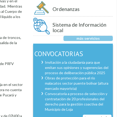
ivas y en el
udad. Mientras
Ordenanzas
 al Cuerpo de
 líquido a los
Sistema de Información
local
a de troncos,
más servicios
alida de la
CONVOCATORIAS
Invitación a la ciudadanía para que
a de PRFV
emitan sus opiniones y sugerencias del
proceso de deliberación pública 2025
Obras de protección para el río
malacatos sector puente bolívar (altura
ja en el sector
mercado mayorista)
hora no cuenta
Convocatoria a proceso de selección y
de Pucará y
contratación de 20 profesionales del
derecho para la gestión coactiva del
Municipio de Loja
l y de 07H00 a