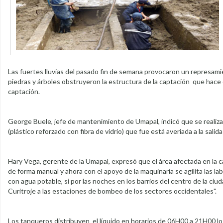
Las fuertes lluvias del pasado fin de semana provocaron un represamie
piedras y árboles obstruyeron la estructura de la captación que hace q
captación.
George Buele, jefe de mantenimiento de Umapal, indicó que se realizar
(plástico reforzado con fibra de vidrio) que fue está averiada a la salida
Hary Vega, gerente de la Umapal, expresó que el área afectada en la ca
de forma manual y ahora con el apoyo de la maquinaria se agilita las l
con agua potable, si por las noches en los barrios del centro de la ciu
Curitroje a las estaciones de bombeo de los sectores occidentales".
Los tanqueros distribuyen el líquido en horarios de 06H00 a 21H00 l