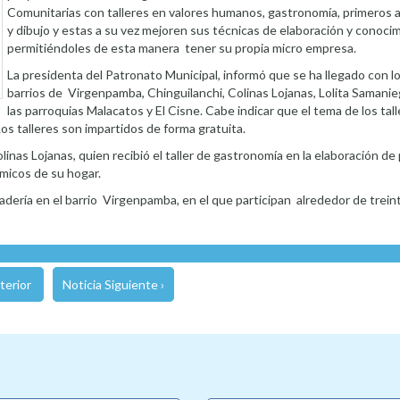
Comunitarias con talleres en valores humanos, gastronomía, primeros au
y dibujo y estas a su vez mejoren sus técnicas de elaboración y conoci
permitiéndoles de esta manera tener su propia micro empresa.
La presidenta del Patronato Municipal, informó que se ha llegado con lo
barrios de Virgenpamba, Chinguilanchi, Colinas Lojanas, Lolita Samanie
las parroquias Malacatos y El Cisne. Cabe indicar que el tema de los tal
os talleres son impartidos de forma gratuita.
inas Lojanas, quien recibió el taller de gastronomía en la elaboración de p
ómicos de su hogar.
adería en el barrio Virgenpamba, en el que participan alrededor de trein
terior
Noticia Siguiente ›