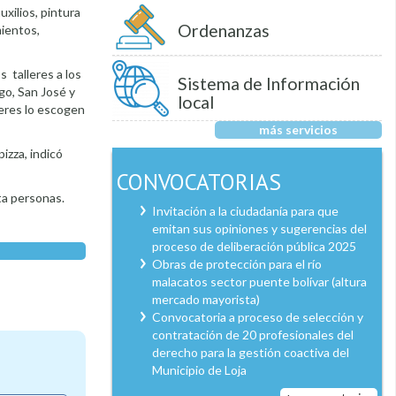
xilios, pintura
Ordenanzas
mientos,
s talleres a los
Sistema de Información
go, San José y
local
leres lo escogen
más servicios
izza, indicó
CONVOCATORIAS
ta personas.
Invitación a la ciudadanía para que
emitan sus opiniones y sugerencias del
proceso de deliberación pública 2025
Obras de protección para el río
malacatos sector puente bolívar (altura
mercado mayorista)
Convocatoria a proceso de selección y
contratación de 20 profesionales del
derecho para la gestión coactiva del
Municipio de Loja