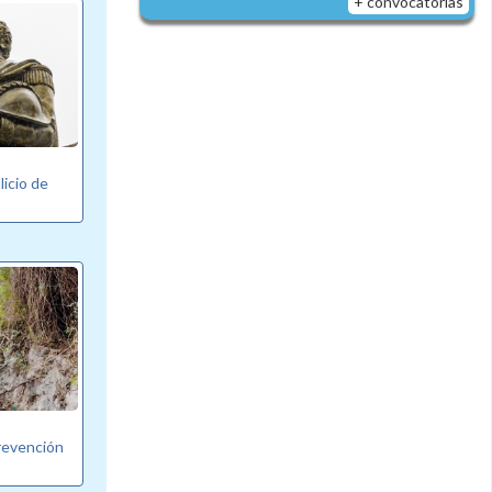
+ convocatorias
licio de
revención